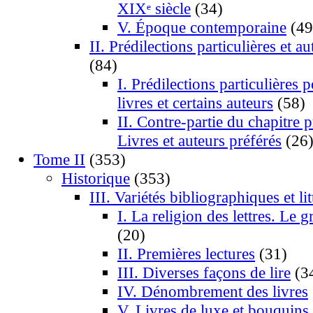
XIXᵉ siècle
(34)
V. Époque contemporaine
(49
II. Prédilections particulières et a
(84)
I. Prédilections particulières 
livres et certains auteurs
(58)
II. Contre-partie du chapitre 
Livres et auteurs préférés
(26
Tome II
(353)
Historique
(353)
III. Variétés bibliographiques et lit
I. La religion des lettres. Le 
(20)
II. Premières lectures
(31)
III. Diverses façons de lire
(3
IV. Dénombrement des livres
V. Livres de luxe et bouquins