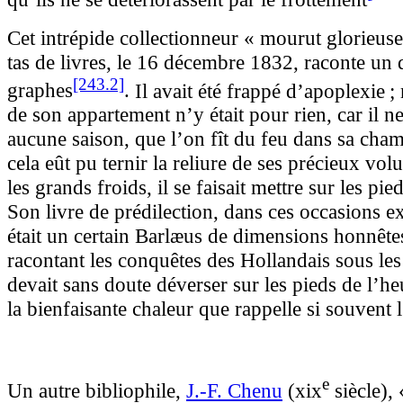
Cet intrépide collectionneur « mourut glorieus
tas de livres, le 16 décembre 1832, raconte un d
[243.2]
graphes
.
Il avait été frappé d’apoplexie ;
de son appartement n’y était pour rien, car il ne
aucune saison, que l’on fît du feu dans sa chamb
cela eût pu ternir la reliure de ses précieux vo
les grands froids, il se faisait mettre sur les pie
Son livre de prédilection, dans ces occasions e
était un certain Barlæus de dimensions honnêtes
racontant les conquêtes des Hollandais sous les
devait sans doute déverser sur les pieds de l’
la bienfaisante chaleur que rappelle si souvent l
e
Un autre bibliophile,
J.-F.
Chenu
(
xix
siècle), 