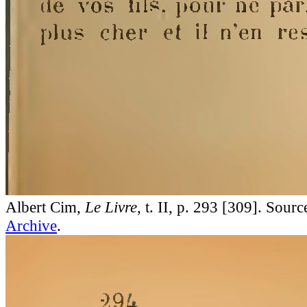
Albert Cim,
Le Livre
, t. II, p. 293 [309]. Sourc
Archive
.