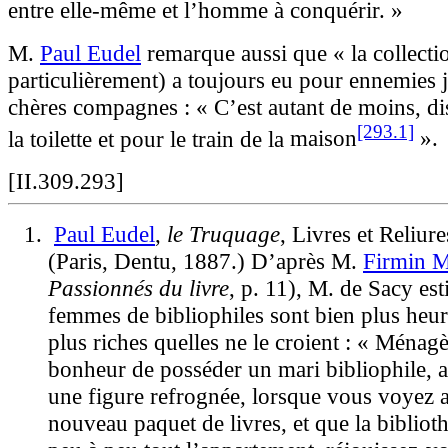
entre elle-même et l’homme à conquérir. »
M.
Paul
Eudel
remarque aussi que « la collectio
particulièrement) a toujours eu pour ennemies 
chères compagnes : « C’est autant de moins, dis
[293.1]
la toilette et pour le train de la
maison
».
[II.309.293]
Paul
Eudel
,
le Truquage
, Livres et Reliure
(Paris, Dentu, 1887.) D’après M.
Firmin
M
Passionnés du livre
, p. 11), M. de Sacy es
femmes de bibliophiles sont bien plus heur
plus riches quelles ne le croient : « Ménagè
bonheur de posséder un mari bibliophile, au
une figure refrognée, lorsque vous voyez a
nouveau paquet de livres, et que la bibliot