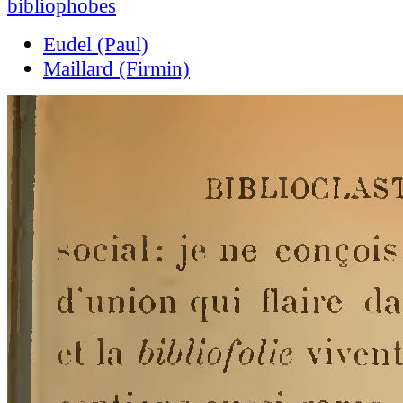
bibliophobes
Eudel (Paul)
Maillard (Firmin)