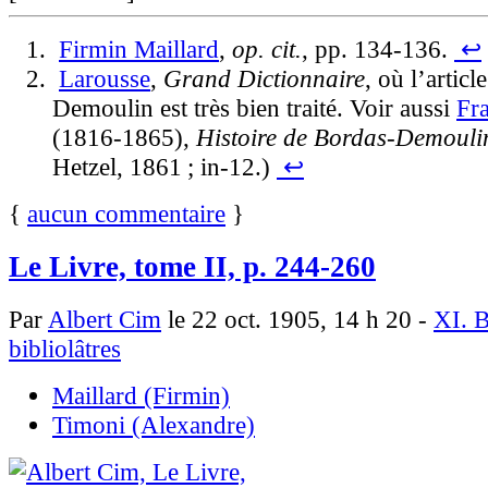
Firmin
Maillard
,
op. cit.
, pp. 134-136.
↩
Larousse
,
Grand Dictionnaire
, où l’artic
Demoulin est très bien traité. Voir aussi
Fr
(1816-1865),
Histoire de Bordas-Demouli
Hetzel, 1861 ; in-12.)
↩
{
aucun commentaire
}
Le Livre, tome II, p. 244-260
Par
Albert Cim
le 22 oct. 1905, 14 h 20 -
XI. B
bibliolâtres
Maillard (Firmin)
Timoni (Alexandre)