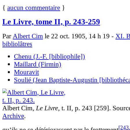
{
aucun commentaire
}
Le Livre, tome II, p. 243-259
Par
Albert Cim
le 22 oct. 1905, 14 h 19 -
XI. B
bibliolâtres
Chenu (J.-F. [bibliophile])
Maillard (Firmin)
Mouravit
Soulié (Jean Baptiste-Augustin [bibliothéca
Albert Cim,
Le Livre
, t. II, p. 243 [259]. Sourc
Archive
.
[243
qu’ils ne se détériorassent par le frot­
tement