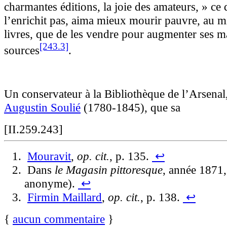
charmantes éditions, la joie des amateurs, » ce 
l’enrichit pas, aima mieux mourir pauvre, au mi
livres, que de les vendre pour augmenter ses ma
[243.3]
sources
.
Un conservateur à la Bibliothèque de l’Arsenal
Augustin
Soulié
(1780-1845), que sa
[II.259.243]
Mouravit
,
op. cit.
, p. 135.
↩
Dans
le Magasin pittoresque
, année 1871, 
anonyme).
↩
Firmin
Maillard
,
op. cit.
, p. 138.
↩
{
aucun commentaire
}