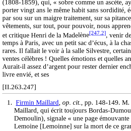
(1808-1859), qui, « sobre comme un ascète, aya
porter vingt ans le même habit sans sordidité, 
par sou sur un maigre traitement, sur sa pitance
vêtements, sur tout, pour pouvoir, nous apprend
[247.2]
et critique Henri de la Made­
lène
,
venir d
temps à Paris, avec un petit sac d’écus, à la cha
rares. Il fallait le voir à la salle Silvestre, certa
ventes célèbres ! Quelles émotions et quelles an
Aurait-il assez d’argent pour rester dernier enc
livre envié, et ses
[II.263.247]
Firmin
Maillard
,
op. cit.
, pp. 148-149. M.
Maillard, qui écrit toujours Bordas-Dumoul
Demoulin), signale « une page émouvante
Lemoine [Lemoinne] sur la mort de ce gra