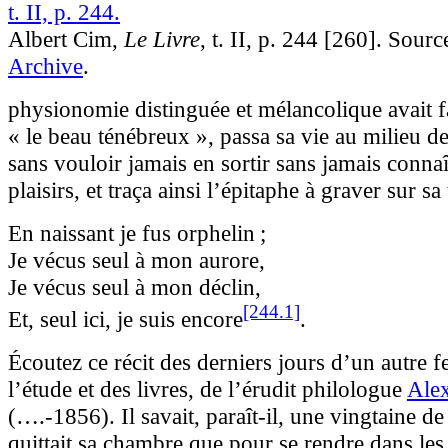
Albert Cim,
Le Livre
, t. II, p. 244 [260]. Sourc
Archive
.
physionomie distinguée et mélancolique avait 
« le beau ténébreux », passa sa vie au milieu de
sans vouloir jamais en sortir sans jamais connaî
plaisirs, et traça ainsi l’épitaphe à graver sur sa
En naissant je fus orphelin ;
Je vécus seul à mon aurore,
Je vécus seul à mon déclin,
[244.1]
Et, seul ici, je suis
encore
.
Écoutez ce récit des derniers jours d’un autre f
l’étude et des livres, de l’érudit philologue
Ale
(
….
-1856). Il savait, paraît-il, une vingtaine de
quittait sa chambre que pour se rendre dans les