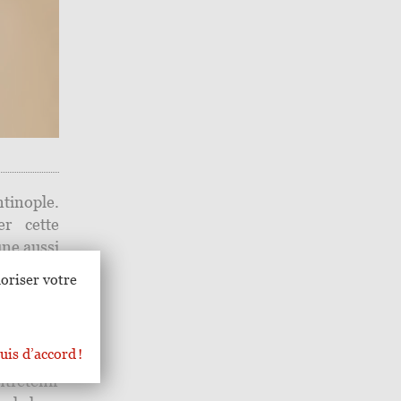
tinople.
r cette
une aussi
e de ces
oriser votre
veu de sa
lii aves,
di libros
uis d’accord !
ntretenir