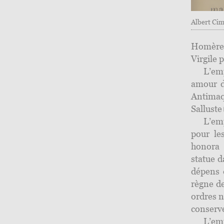
Albert Ci
Homère
Virgile 
L’em
amour d
Antima
Salluste
L’em
pour les
honora 
statue d
dépens 
règne de
ordres 
conserve
L’em