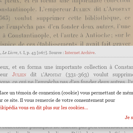
m,
Le Livre
, t. I, p. 43 [067]. Source :
Internet Archive
.
pieux, et en forma une importante collection à Constan
reur
Julien
dit
l’Apostat
(331-363) voulut supprime
èque, ce qui ne l’empêcha pas d’en fonder deux autres, l’
antinople, et l’autre à Antioche ; sur le frontispic
lace un témoin de connexion (cookie) vous permettant de mém
ements il avait fait graver cette sentence, officiel a
ur ce site. Il vous remercie de votre consentement pour
e passion pour les livres : « Alii quidem equos amant, a
kipédia vous en dit plus sur les cookies…
as ; mihi vero a puerulo mirandum acquirendi et possiden
Je s
desiderium
».
 collections publiques ne durent pas peu contribuer à e