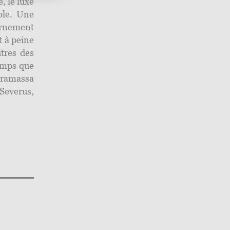
, le luxe
ble. Une
rnement
t à peine
itres des
emps que
 ramassa
Severus,