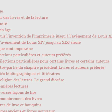
ue
r des livres et de la lecture
quité
en âge
puis l’invention de l’imprimerie jusqu’à l’avènement de Louis X
l’avènement de Louis XIV jusqu’au XIXᵉ siècle
que contemporaine
lections particulières et auteurs préférés
dilections particulières pour certains livres et certains auteurs
ntre-partie du chapitre précédent Livres et auteurs préférés
étés bibliographiques et littéraires
 religion des lettres. Le grand diocèse
remières lectures
iverses façons de lire
Dénombrement des livres
vres de luxe et bouquins
ivres anciens et livres nouveaux