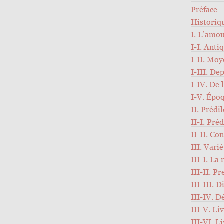
Préface
Historiq
I. L’amou
I-I. Anti
I-II. Moy
I-III. De
I-IV. De 
I-V. Épo
II. Prédi
II-I. Pré
II-II. Co
III. Vari
III-I. La
III-II. P
III-III. D
III-IV. 
III-V. Li
III-VI. L