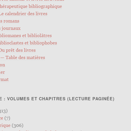
Thérapeutique bibliographique
 Le calendrier des livres
es romans
s journaux
ibliomanes et bibliolâtres
Biblioclastes et bibliophobes
 Du prêt des livres
 — Table des matières
ion
ier
ormat
E : VOLUMES ET CHAPITRES (LECTURE PAGINÉE)
313)
ce
(7)
rique
(306)