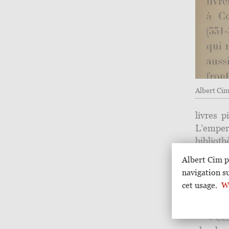
Albert Ci
livres 
L’empe
biblioth
à Const
Albert Cim p
établiss
navigation s
constant
cet usage.
Wi
alii fer
insedit
« Ces