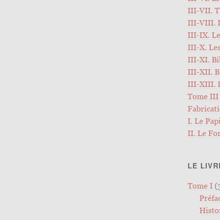
III-VII. 
III-VIII.
III-IX. L
III-X. Le
III-XI. B
III-XII. 
III-XIII.
Tome III
Fabricat
I. Le Pap
II. Le F
LE LIVR
Tome I
(
Préfa
Histo