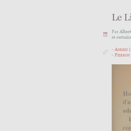
Le L
Par
Alber
et certain
Adrien 
Pierron 