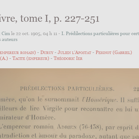
ivre, tome I, p. 227-251
t Cim
le 22 oct. 1905, 04 h 11 -
I. Prédilections particulières pour cert
s auteurs
(empereur romain)
Duruy
Julien l’Apostat
Peignot (Gabriel)
(A.)
Tacite (empereur)
Théodoric Ier