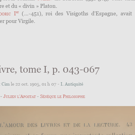
 et du « divin » Platon.
er
doric I
(
…
-451), roi des Visigoths d’Espagne, avait
er pour Virgile.
ivre, tome I, p. 043-067
t Cim
le 22 oct. 1905, 01 h 07 -
I. Antiquité
Julien l’Apostat
Sénèque le Philosophe