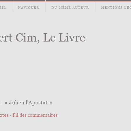
EIL
NAVIGUER
DU MÊME AUTEUR
MENTIONS LÉ
ert Cim, Le Livre
: « Julien l’Apostat »
extes
-
Fil des commentaires