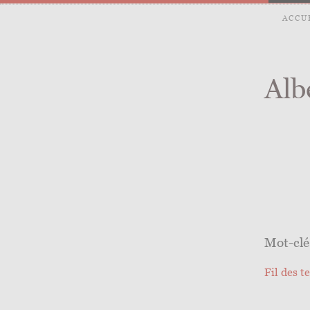
ACCU
Alb
Mot-clé 
Fil des t