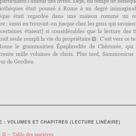
 particuliers l’amour des livres. Déjà, du temps de Sénèque
liothèques était poussé à Rome à un degré inimagina
thèque était regardée dans une maison comme un o
re ; aussi en trouvait-on jusque chez les gens qui savaien
 [certaines étaient] si considérables que la lecture des t
urait seule rempli la vie du
propriétaire
.
C’est vers ce t
Rome le grammairien Épaphrodite de Chéronée, qui
 trente mille volumes de choix. Plus tard, Sammonicus 
eur de Gordien
E : VOLUMES ET CHAPITRES (LECTURE LINÉAIRE)
 II — Table des matières