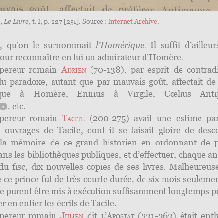
m,
Le Livre
, t. I, p. 227 [251]. Source :
Internet Archive
.
, qu’on le surnommait
l’Homérique
. Il suffit d’ailleu
pour reconnaître en lui un admirateur d’Homère.
pereur romain
Adrien
(70-138), par esprit de contradi
u paradoxe, autant que par mauvais goût, affectait de 
que à Homère, Ennius à Virgile, Cœlius Anti
,
etc.
pereur romain
Tacite
(200-275) avait une estime part
 ouvrages de Tacite, dont il se faisait gloire de desc
la mémoire de ce grand historien en ordonnant de p
ans les bibliothèques publiques, et d’effectuer, chaque a
du fisc, dix nouvelles copies de ses livres. Malheureus
 ce prince fut de très courte durée, de six mois seulemen
ne purent être mis à exécution suffisamment longtemps p
r en entier les écrits de Tacite.
pereur romain
Julien
dit
l’Apostat
(331-363) était enth