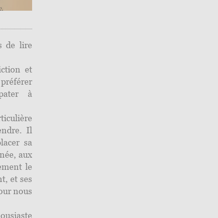
rs de lire
ction et
préférer
pater à
iculière
endre. Il
lacer sa
nnée, aux
ement le
t, et ses
our nous
ousiaste