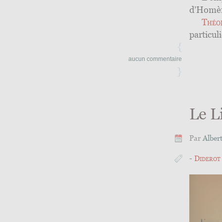
d’Homère
Théo
particuli
{
aucun commentaire
}
Le L
Par
Alber
Diderot