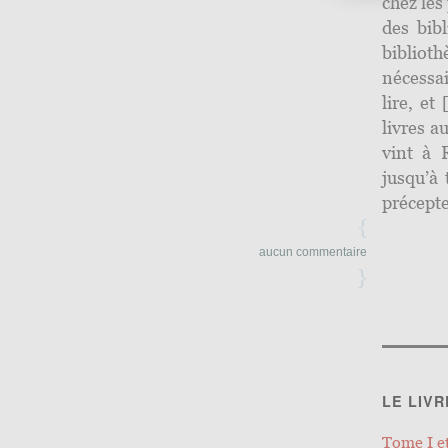
chez les
des bib
biblio
nécessai
lire, et
livres a
vint à 
jusqu’à
précept
{
aucun commentaire
}
LE LIVR
Tome I et