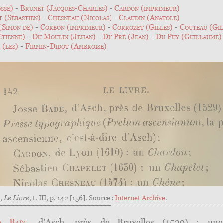
sse)
Brunet (Jacques-Charles)
Cardon (imprimeur)
 (Sébastien)
Chesneau (Nicolas)
Claudin (Anatole)
(Simon de)
Corbon (imprimeur)
Corrozet (Gilles)
Couteau (Gil
Étienne)
Du Moulin (Jehan)
Du Pré (Jean)
Du Puy (Guillaume)
 (les)
Firmin-Didot (Ambroise)
m,
Le Livre
, t. III, p. 142 [156]. Source :
Internet Archive
.
se
Bade
, d’Asch, près de Bruxelles (1529) : u