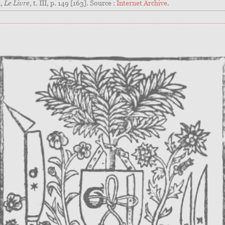
m,
Le Livre
, t. III, p. 149 [163]. Source :
Internet Archive
.