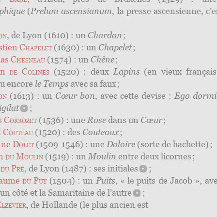
phique
(
Prelum ascensianum
, la presse ascensienne, c’e
;
on
, de Lyon (1610) : un
Chardon
;
stien
Chapelet
(1630) : un
Chapelet
;
las
Chesneau
(1574) : un
Chêne
;
on
de Colines
(1520) : deux
Lapins
(en vieux françai
ou encore
le Temps
avec sa faux ;
on
(1613) : un
Cœur bon
, avec cette devise :
Ego dormio
igilat
;
s
Corrozet
(1536) : une
Rose
dans un
Cœur
;
t
Couteau
(1520) : des
Couteaux
;
nne
Dolet
(1509-1546) : une
Doloire
(sorte de hachette) ;
an
du Moulin
(1519) : un
Moulin
entre deux licornes ;
n
du Pré
, de Lyon (1487) : ses
initiales
;
laume
du Puy
(1504) : un
Puits
, « le puits de Jacob », av
’un côté et la Samaritaine de
l’autre
;
lzevier
, de Hollande (le plus ancien est