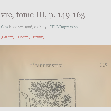
ivre, tome III, p. 149-163
t Cim
le 22 oct. 1906, 02 h 43 -
III. L’Impression
 (Gillet)
Dolet (Étienne)