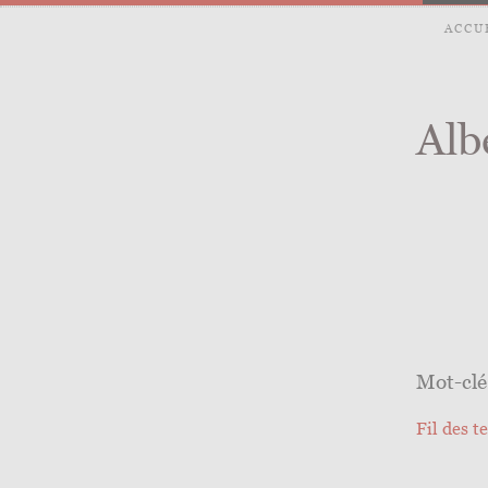
ACCU
Alb
Mot-clé
Fil des t