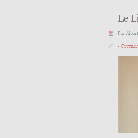
Le L
Par
Alber
Couteau