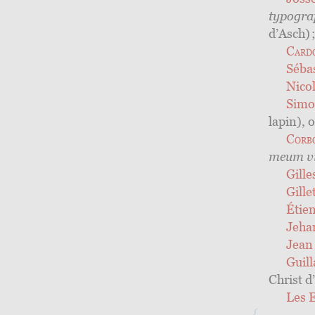
typogra
d’Asch) 
Card
Séba
Nico
Sim
lapin), 
Corb
meum
v
Gille
Gille
Étie
Jeh
Jea
Guil
Christ d
Les
E
{