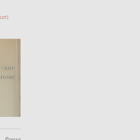
let)
ne
Presse