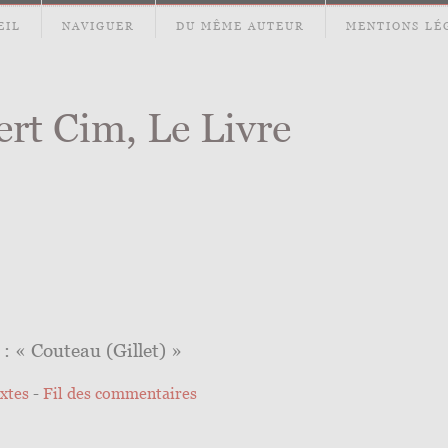
EIL
NAVIGUER
DU MÊME AUTEUR
MENTIONS LÉ
ert Cim, Le Livre
 : « Couteau (Gillet) »
extes
-
Fil des commentaires