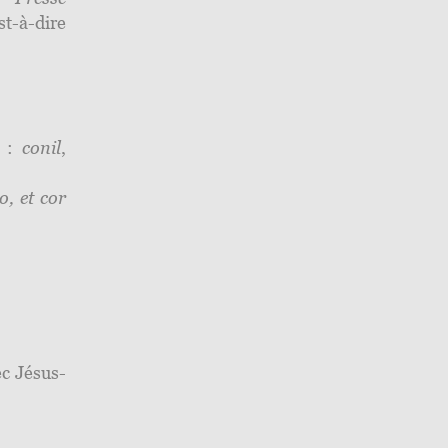
st-à-dire
s :
conil
,
, et cor
ec Jésus-