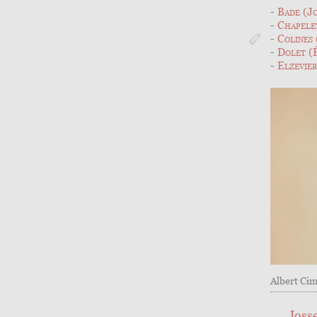
Bade (Jo
Chapelet
Colines 
Dolet (
Elzevier
Albert Ci
Jos