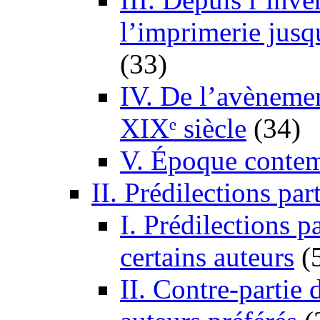
l’imprimerie jus
(33)
IV. De l’avèneme
XIXᵉ siècle
(34)
V. Époque conte
II. Prédilections par
I. Prédilections pa
certains auteurs
(
II. Contre-partie 