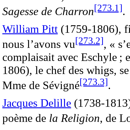
[273.1]
Sagesse de
Charron
.
William
Pitt
(1759-1806), f
[273.2]
nous l’avons
vu
,
« s’e
complaisait avec Eschyle ; e
1806), le chef des whigs, se d
[273.3]
Mme de
Sévigné
.
Jacques
Delille
(1738-1813) 
poème de
la Religion
, de L