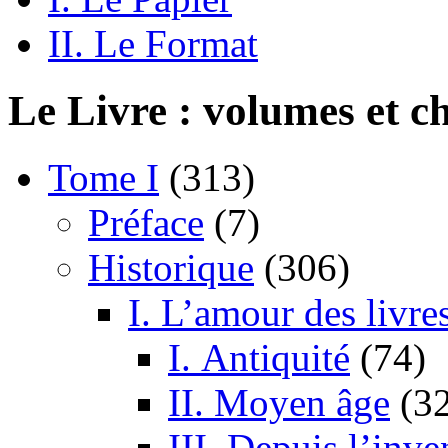
II. Le Format
Le Livre : volumes et ch
Tome I
(313)
Préface
(7)
Historique
(306)
I. L’amour des livres
I. Antiquité
(74)
II. Moyen âge
(3
III. Depuis l’inve