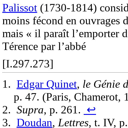
Palissot
(1730-1814) consid
moins fécond en ouvrages de
mais « il paraît l’emporter 
Térence par l’abbé
[I.297.273]
Edgar
Quinet
,
le Génie d
p. 47. (Paris, Chamerot,
Supra
, p. 261.
↩
Doudan
,
Lettres
, t. IV, 