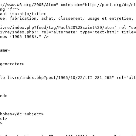
://www.w3.org/2005/Atom" xmlns:dc="http://purl.org/dc/el
ng="fr">

mes (1905-1908)." />
