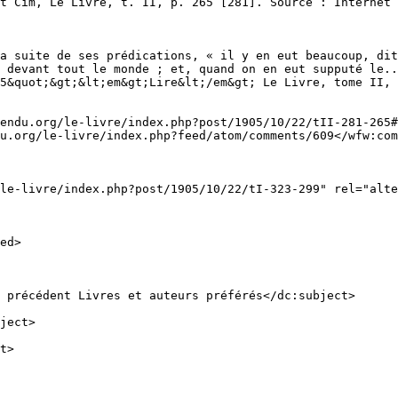
a suite de ses prédications, « il y en eut beaucoup, dit
 devant tout le monde ; et, quand on en eut supputé le.
5&quot;&gt;&lt;em&gt;Lire&lt;/em&gt; Le Livre, tome II, 