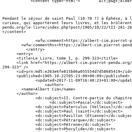
            <content type="html">        &lt;p&gt;Albert Cim, Le Livre, t. II, p. 265 [281]. Source : Internet Archive.

Pendant le séjour de saint Paul (10-70 ?) à Éphèse, à l
curieux, qui apportèrent leurs livres, et les brûlèrent
pendu.org/le-livre/index.php?post/1905/10/22/tII-281-26
</content>

              <wfw:comment>https://albert-cim.pierrot-pendu.org/le-livre/index.php?post/1905/10/22/tII-281-265#comment-form</wfw:comment>

        <wfw:commentRss>https://albert-cim.pierrot-pendu.org/le-livre/index.php?feed/atom/comments/609</wfw:commentRss>

          </entry>

      <entry>

      <title>Le Livre, tome I, p. 299-323</title>

      <link href="https://albert-cim.pierrot-pendu.org/le-livre/index.php?post/1905/10/22/tI-323-299" rel="alternate" type="text/html" title="Le Livre, tome I, p. 
299-323" />

      <id>urn:md5:e263e6fe815b06a055554d7d58685419</id>

      <published>1905-10-22T05:23:00+00:09</published>

              <updated>2017-11-09T16:48:23+01:00</updated>

                  <author>

        <name>Albert Cim</name>

      </author>

              <dc:subject>II. Contre-partie du chapitre précédent Livres et auteurs préférés</dc:subject>

                    <dc:subject>Pascal</dc:subject>

              <dc:subject>Paterculus (Velleius)</dc:subject>

              <dc:subject>Paul (saint)</dc:subject>

              <dc:subject>Pavillon (Étienne)</dc:subject>

              <dc:subject>Pétrarque</dc:subject>

              <dc:subject>Pétrone</dc:subject>

              <dc:subject>Phocylide</dc:subject>
