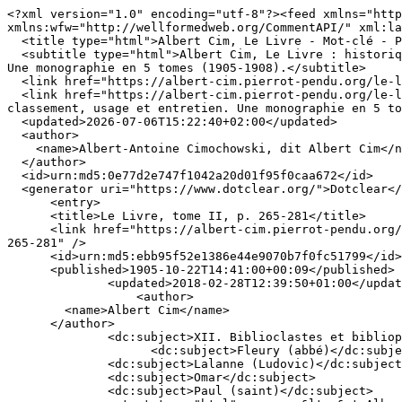
<?xml version="1.0" encoding="utf-8"?><feed xmlns="http
xmlns:wfw="http://wellformedweb.org/CommentAPI/" xml:la
  <title type="html">Albert Cim, Le Livre - Mot-clé - Paul (saint)</title>

  <subtitle type="html">Albert Cim, Le Livre : historique, fabrication, achat, classement, usage et entretien.

Une monographie en 5 tomes (1905-1908).</subtitle>

  <link href="https://albert-cim.pierrot-pendu.org/le-livre/index.php?feed/tag/Paul%20%28saint%29/atom" rel="self" type="application/atom+xml" />

  <link href="https://albert-cim.pierrot-pendu.org/le-livre/index.php?" rel="alternate" type="text/html" title="Albert Cim, Le Livre : historique, fabrication, achat, 
classement, usage et entretien. Une monographie en 5 to
  <updated>2026-07-06T15:22:40+02:00</updated>

  <author>

    <name>Albert-Antoine Cimochowski, dit Albert Cim</name>

  </author>

  <id>urn:md5:0e77d2e747f1042a20d01f95f0caa672</id>

  <generator uri="https://www.dotclear.org/">Dotclear</generator>

      <entry>

      <title>Le Livre, tome II, p. 265-281</title>

      <link href="https://albert-cim.pierrot-pendu.org/le-livre/index.php?post/1905/10/22/tII-281-265" rel="alternate" type="text/html" title="Le Livre, tome II, p. 
265-281" />

      <id>urn:md5:ebb95f52e1386e44e9070b7f0fc51799</id>

      <published>1905-10-22T14:41:00+00:09</published>

              <updated>2018-02-28T12:39:50+01:00</updated>

                  <author>

        <name>Albert Cim</name>

      </author>

              <dc:subject>XII. Biblioclastes et bibliophobes</dc:subject>

                    <dc:subject>Fleury (abbé)</dc:subject>

              <dc:subject>Lalanne (Ludovic)</dc:subject>

              <dc:subject>Omar</dc:subject>

              <dc:subject>Paul (saint)</dc:subject>
