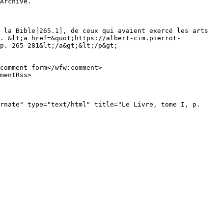
 la Bible[265.1], de ceux qui avaient exercé les arts 
.. &lt;a href=&quot;https://albert-cim.pierrot-
p. 265-281&lt;/a&gt;&lt;/p&gt;
