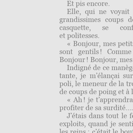
Et pis encore.
Elle, qui ne voyait 
grandissimes coups 
casquette, se con
et politesses.
« Bonjour, mes petit
sont gentils ! Comme 
Bonjour ! Bonjour, mes
Indigné de ce manège
tante, je m’élançai su
poli, le meneur de la t
de coups de poing et à 
« Ah ! je t’apprendr
profiter de sa sur­dité
….
J’étais dans tout le
exploits, quand je sen
les reins : c’était le b