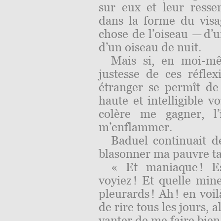
sur eux et leur ressem
dans la forme du visa
chose de l’oiseau — d’
d’un oiseau de nuit.
Mais si, en moi-mê
justesse de ces réflex
étranger se permît de
haute et intelligible v
colère me gagner, l’
m’enflammer.
Baduel continuait 
blasonner ma pau­vre ta
« Et maniaque ! Es
voyiez ! Et quelle mine
pleurards ! Ah ! en voi
de rire tous les jours, 
vanter de me faire bien