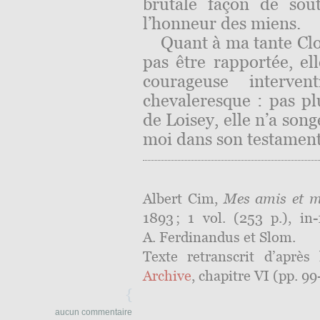
brutale façon de sou
l’honneur des miens.
Quant à ma tante Clo
pas être rapportée, e
courageuse interv
chevaleresque : pas pl
de Loisey, elle n’a son
moi dans son testament
Albert Cim,
Mes amis et m
1893 ; 1 vol. (253 p.), in-
A. Ferdinandus et Slom.
Texte retranscrit d’après
Archive
, chapitre VI (pp. 99
{
aucun commentaire