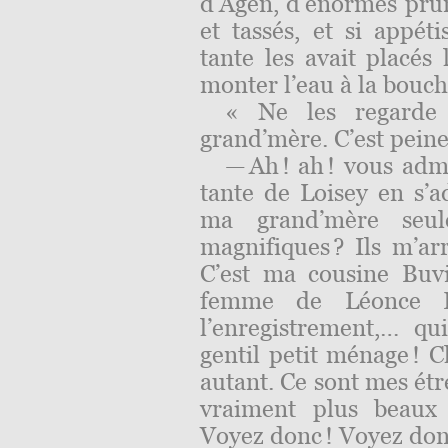
d’Agen, d’énormes pr
et tassés, et si appét
tante les avait placés
monter l’eau à la bouch
« Ne les regarde
grand’mère. C’est pein
— Ah ! ah ! vous adm
tante de Loisey en s
ma grand’mère seule
magnifiques ? Ils m’a
C’est ma cousine Buvi
femme de Léonce Bu
l’enregistrement,… q
gentil petit ménage ! 
autant. Ce sont mes étre
vraiment plus beaux 
Voyez donc ! Voyez don