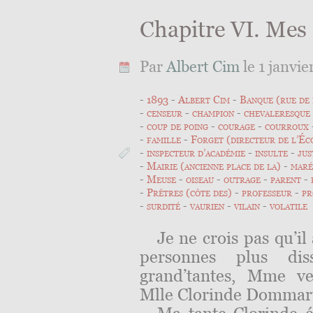
Chapitre VI. Mes
Par
Albert Cim
le 1 janvie
1893
Albert Cim
Banque (rue de 
censeur
champion
chevaleresque
coup de poing
courage
courroux
famille
Forget (directeur de l’Éc
inspecteur d’académie
insulte
jus
Mairie (ancienne place de la)
maré
Meuse
oiseau
outrage
parent
Prêtres (côte des)
professeur
pr
surdité
vaurien
vilain
volatile
Je ne crois pas qu’il
personnes plus di
grand’tantes, Mme ve
Mlle Clorinde Dommart