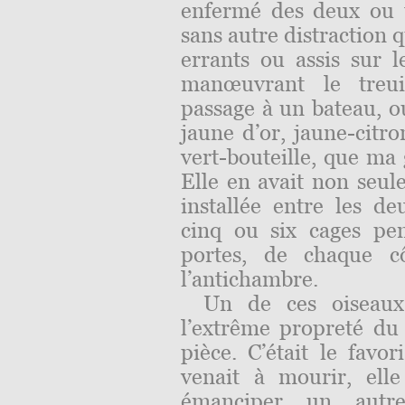
enfermé des deux ou 
sans autre distraction 
errants ou assis sur 
manœuvrant le treui
passage à un bateau, 
jaune d’or, jaune-citr
vert-bouteille, que ma 
Elle en avait non seul
installée entre les d
cinq ou six cages pe
portes, de chaque cô
l’antichambre.
Un de ces oiseaux 
l’extrême propreté du l
pièce. C’était le favor
venait à mourir, elle
émanciper un autr