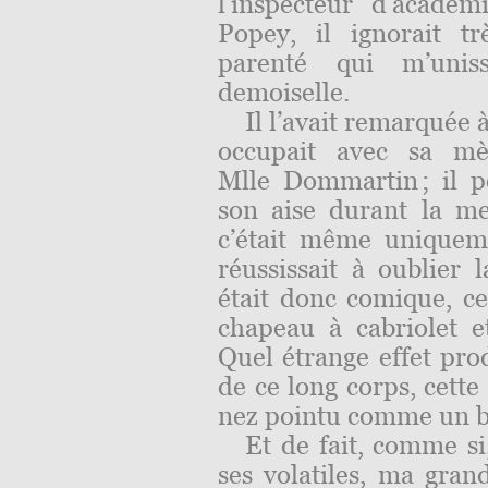
l’inspecteur d’acadé
Popey, il ignorait t
parenté qui m’uniss
demoiselle.
Il l’avait remarquée à 
occupait avec sa mè
Mlle Dommartin ; il po
son aise durant la mes
c’était même uniqueme
réussissait à oublier l
était donc comique, cet
chapeau à cabriolet et
Quel étrange effet prod
de ce long corps, cette
nez pointu comme un be
Et de fait, comme si
ses volatiles, ma gran