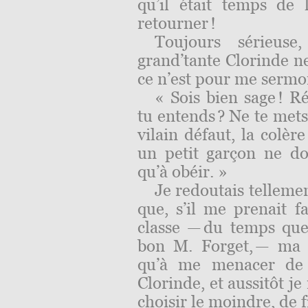
qu’il était temps de
retourner !
Toujours sérieus
grand’tante Clorinde ne
ce n’est pour me sermo
« Sois bien sage ! R
tu entends ? Ne te mets
vilain défaut, la colèr
un petit garçon ne doi
qu’à obéir. »
Je redoutais tellemen
que, s’il me prenait f
classe — du temps que 
bon M. Forget, — ma 
qu’à me menacer de
Clorinde, et aussitôt j
choisir le moindre, de fi