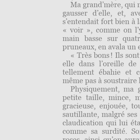
Ma grand’mère, qui n’
gausser d’elle, et, a
s’entendait fort bien à 
« voir », comme on l’y
main basse sur quatr
pruneaux, en avala un e
« Très bons ! Ils sont
elle dans l’oreille d
tellement ébahie et c
même pas à soustraire l
Physiquement, ma g
petite taille, mince, 
gracieuse, enjouée, to
sautillante, malgré ses
claudication qui lui ét
comme sa surdité. So
roses, ainsi qu’on aura