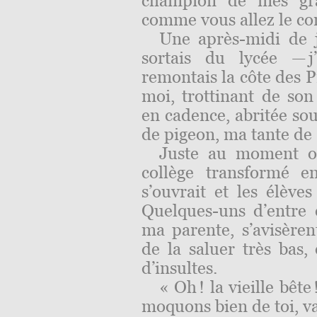
champion de mes gran
comme vous allez le con
Une après-midi de j
sortais du lycée — j
remontais la côte des P
moi, trottinant de so
en cadence, abritée so
de pigeon, ma tante de 
Juste au moment où
collège transformé e
s’ouvrait et les élèves
Quelques-uns d’entre e
ma parente, s’avisèren
de la saluer très bas,
d’insultes.
« Oh ! la vieille bête
moquons bien de toi, va