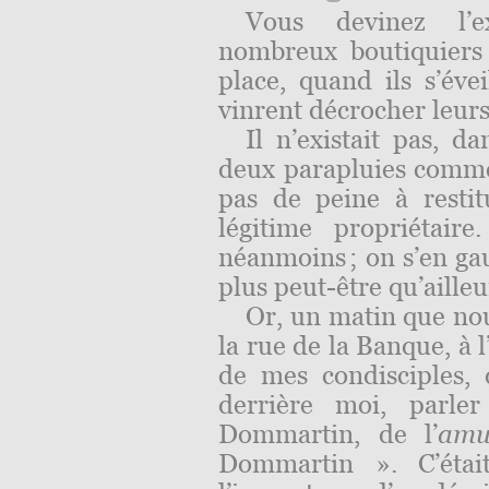
Vous devinez l’ex
nombreux boutiquiers 
place, quand ils s’éve
vinrent décrocher leurs
Il n’existait pas, d
deux parapluies comme 
pas de peine à resti
légitime propriétair
néanmoins ; on s’en gau
plus peut-être qu’ailleu
Or, un matin que nou
la rue de la Banque, à l
de mes condisciples,
derrière moi, parler
Dommartin, de l’
amu
Dommartin ». C’étai