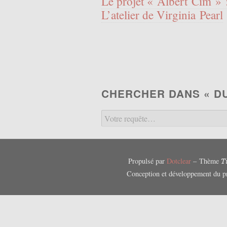
Le projet « Albert Cim » :
L’atelier de Virginia Pearl
CHERCHER DANS « D
Propulsé par
Dotclear
– Thème
T
Conception et développement du p