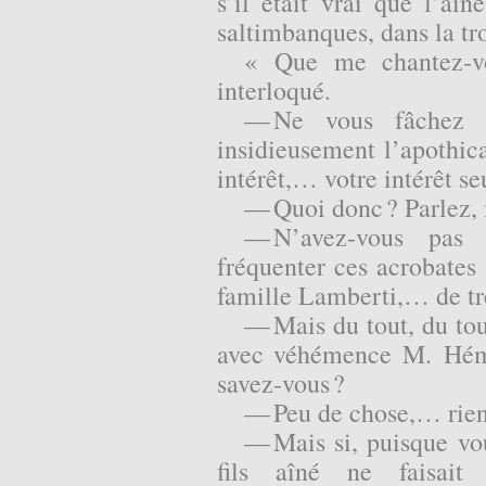
s’il était vrai que l’aî
saltimbanques, dans la 
« Que me chantez-v
interloqué.
— Ne vous fâchez p
insidieusement l’apothic
intérêt,… votre intérêt s
— Quoi donc ? Parlez,
— N’avez-vous pas
fréquenter ces acrobates 
famille Lamberti,… de trè
— Mais du tout, du tout
avec véhémence M. Hém
savez-vous ?
— Peu de chose,… rie
— Mais si, puisque v
fils aîné ne faisait