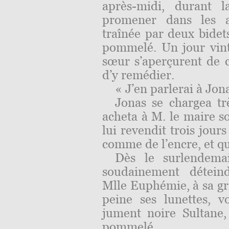
après-midi, durant l
promener dans les al
traînée par deux bidets
pommelé. Un jour vint
sœur
s’aperçurent de 
d’y remédier.
« J’en parlerai à Jon
Jonas se chargea trè
acheta à M. le maire s
lui revendit trois jours
comme de l’encre, et qu
Dès le surlendemai
soudainement détein
Mlle Euphémie, à sa gr
peine ses lunettes, v
jument noire Sultane, 
pommelé.