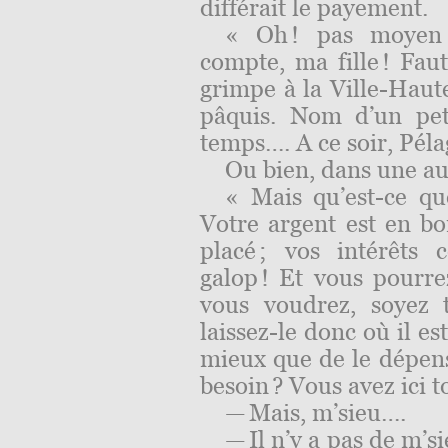
différait le payement.
« Oh ! pas moyen 
compte, ma fille ! Fau
grimpe à la Ville-Hau
pâquis. Nom d’un pet
temps
….
A ce soir, Pélag
Ou bien, dans une au
« Mais qu’est-ce qu
Votre argent est en b
placé ; vos intérêts
galop ! Et vous pourre
vous voudrez, soyez tr
laissez-le donc où il es
mieux que de le dépense
besoin ? Vous avez ici t
— Mais, m’sieu
….
— Il n’y a pas de m’s