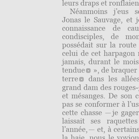
leurs draps et ronflaie
Néanmoins j’eus so
Jonas le Sauvage, et j
connaissance de c
condisciples, de mo
possédait sur la rout
celui de cet harpagon 
jamais, durant le moi
tendue
», de braque
terre
dans les allée
grand dam des rouges-go
et mé
sanges. De son c
pas se conformer à l’us
cette chasse — je gage
laissait ses raquett
l’année, — et, à certain
la haie, nous le voyion