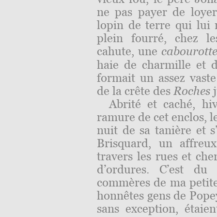
ne pas payer de loyer,
lopin de terre qui lui 
plein fourré, chez l
cahute, une
cabou
rott
haie de charmille et d
formait un assez vast
de la crête des
Roches
j
Abrité et caché, hi
ramure de cet enclos, l
nuit de sa tanière et s
Brisquard, un affreu
travers les rues et ch
d’ordures. C’est du 
commères de ma petite v
honnêtes gens de Popey,
sans exception, étaie