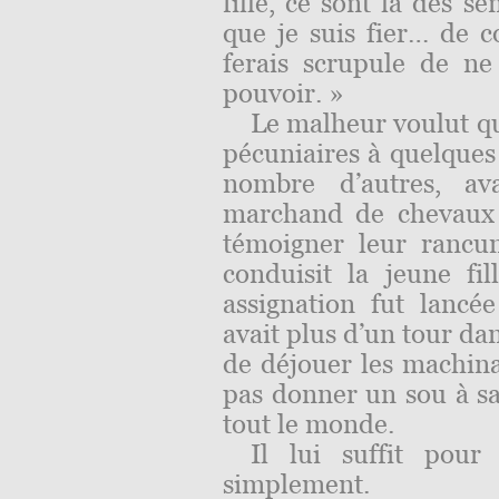
fille, ce sont là des s
que je suis fier… de c
ferais scrupule de n
pouvoir. »
Le malheur voulut que
pécuniaires à quelque
nombre d’autres, a
marchand de chevaux e
témoigner leur rancun
conduisit la jeune fi
assignation fut lancé
avait plus d’un tour da
de déjouer les machina
pas donner un sou à sa 
tout le monde.
Il lui suffit pour
simplement.