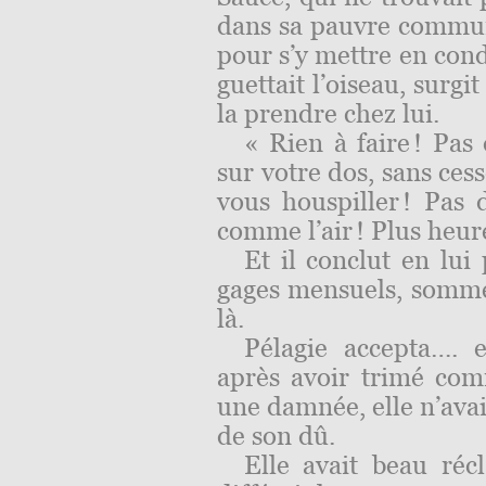
dans sa pauvre commune
pour s’y mettre en cond
guettait l’oiseau, surgi
la prendre chez lui.
« Rien à faire ! Pas
sur votre dos, sans ces
vous houspiller ! Pas d
comme l’air ! Plus heur
Et il conclut en lui
gages mensuels, somme
là.
Pélagie accepta
….
et
après avoir trimé co
une damnée, elle n’ava
de son dû.
Elle avait beau réc