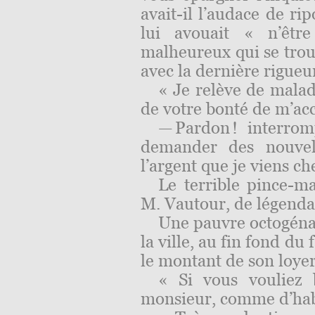
avait-il l’audace de ri
lui avouait « n’êtr
malheureux qui se trouva
avec la dernière rigueu
« Je relève de maladi
de votre bonté de m’acc
— Pardon ! interrom
demander des
nouvel
l’argent que je viens ch
Le terrible pince-ma
M. Vautour, de légend
Une pauvre octogénai
la ville, au fin fond d
le montant de son loyer
« Si vous vouliez 
monsieur, comme
d’ha