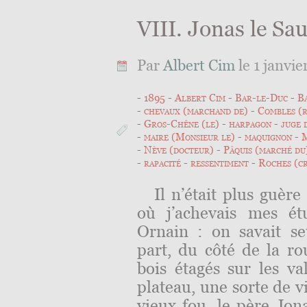
VIII. Jonas le Sa
Par
Albert Cim
le 1 janvie
1895
Albert Cim
Bar-le-Duc
B
chevaux (marchand de)
Combles (r
Gros-Chêne (le)
harpagon
juge 
maire (Monsieur le)
maquignon
M
Nève (docteur)
Pâquis (marché du
rapacité
ressentiment
Roches (cr
Il n’était plus guèr
où j’achevais mes ét
Ornain : on savait se
part, du côté de la r
bois étagés sur les v
plateau, une sorte de vi
vieux fou, le père Jon