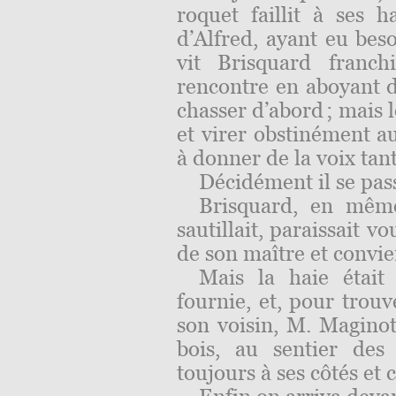
roquet faillit à ses 
d’Alfred, ayant eu bes
vit Brisquard franch
rencontre en aboyant de
chasser d’abord ; mais l
et virer obstinément au
à donner de la voix tant
Décidément il se pass
Brisquard, en même
sautillait, paraissait v
de son maître et convie
Mais la haie était
fournie, et, pour trou
son voisin, M. Magino
bois, au sentier de
toujours à ses
côtés
et c