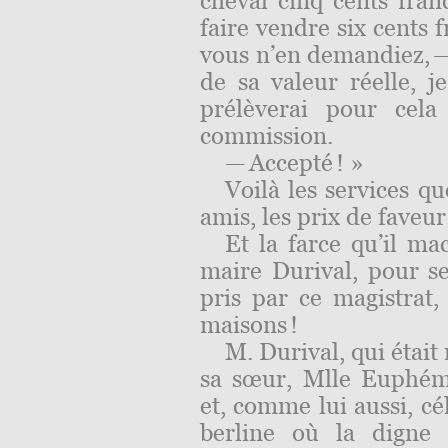
cheval cinq cents franc
faire vendre six cents 
vous n’en demandiez, — 
de sa valeur réelle, j
prélèverai pour cela
commission.
— Accepté ! »
Voilà les services q
amis, les prix de faveur 
Et la farce qu’il ma
maire Durival, pour se
pris par ce magistrat
maisons !
M. Durival, qui était 
sa sœur, Mlle Euphém
et, comme lui aussi, cé
berline où la digne d