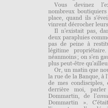
Vous devinez l’ex
nombreux boutiquiers 
place, quand ils s’éve
vinrent décrocher leurs
Il n’existait pas, d
deux parapluies comme 
pas de peine à resti
légitime propriétair
néanmoins ; on s’en gau
plus peut-être qu’ailleu
Or, un matin que nou
la rue de la Banque, à l
de mes condisciples,
derrière moi, parler
Dommartin, de l’
amu
Dommartin ». C’étai