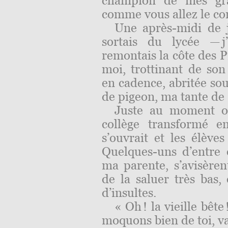
champion de mes gran
comme vous allez le con
Une après-midi de j
sortais du lycée — j
remontais la côte des P
moi, trottinant de so
en cadence, abritée so
de pigeon, ma tante de 
Juste au moment où
collège transformé e
s’ouvrait et les élèves
Quelques-uns d’entre e
ma parente, s’avisèren
de la saluer très bas,
d’insultes.
« Oh ! la vieille bête
moquons bien de toi, va