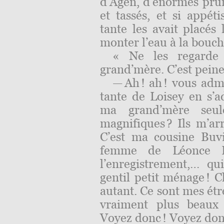
d’Agen, d’énormes pr
et tassés, et si appét
tante les avait placés
monter l’eau à la bouch
« Ne les regarde
grand’mère. C’est pein
— Ah ! ah ! vous adm
tante de Loisey en s
ma grand’mère seule
magnifiques ? Ils m’a
C’est ma cousine Buvi
femme de Léonce Bu
l’enregistrement,… q
gentil petit ménage ! 
autant. Ce sont mes étre
vraiment plus beaux 
Voyez donc ! Voyez don