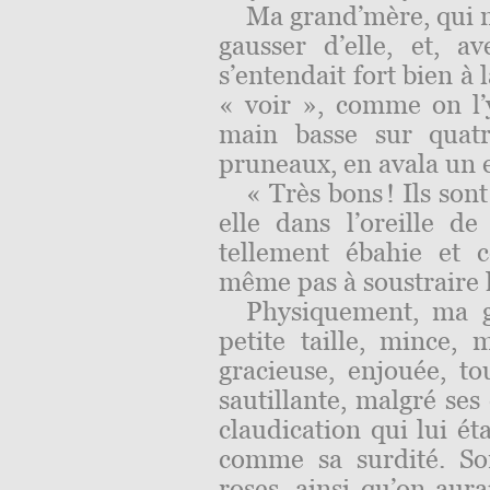
Ma grand’mère, qui n’
gausser d’elle, et, a
s’entendait fort bien à 
« voir », comme on l’y
main basse sur quatr
pruneaux, en avala un e
« Très bons ! Ils sont
elle dans l’oreille d
tellement ébahie et c
même pas à soustraire l
Physiquement, ma g
petite taille, mince, 
gracieuse, enjouée, to
sautillante, malgré ses
claudication qui lui ét
comme sa surdité. So
roses, ainsi qu’on aura