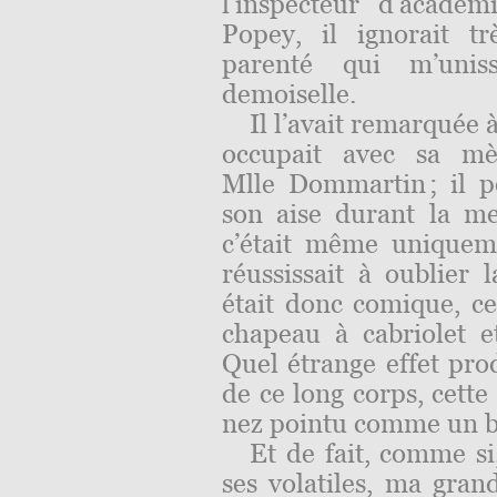
l’inspecteur d’acadé
Popey, il ignorait t
parenté qui m’uniss
demoiselle.
Il l’avait remarquée à 
occupait avec sa mè
Mlle Dommartin ; il po
son aise durant la mes
c’était même uniqueme
réussissait à oublier l
était donc comique, cet
chapeau à cabriolet et
Quel étrange effet prod
de ce long corps, cette
nez pointu comme un be
Et de fait, comme si
ses volatiles, ma gran