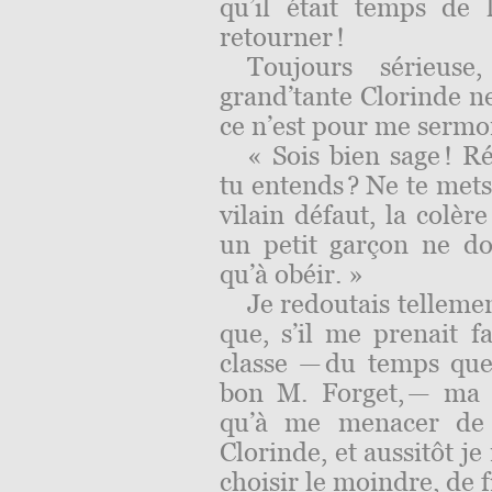
qu’il était temps de
retourner !
Toujours sérieus
grand’tante Clorinde ne
ce n’est pour me sermo
« Sois bien sage ! R
tu entends ? Ne te mets
vilain défaut, la colèr
un petit garçon ne doi
qu’à obéir. »
Je redoutais tellemen
que, s’il me prenait f
classe — du temps que 
bon M. Forget, — ma 
qu’à me menacer de
Clorinde, et aussitôt j
choisir le moindre, de fi