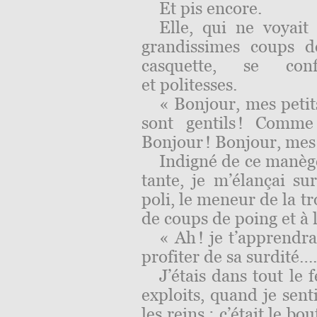
Et pis encore.
Elle, qui ne voyait 
grandissimes coups 
casquette, se con
et politesses.
« Bonjour, mes petit
sont gentils ! Comme 
Bonjour ! Bonjour, mes
Indigné de ce manège
tante, je m’élançai su
poli, le meneur de la t
de coups de poing et à 
« Ah ! je t’apprendr
profiter de sa sur­dité
….
J’étais dans tout le
exploits, quand je sen
les reins : c’était le b