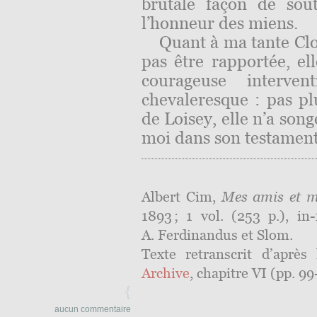
brutale façon de sou
l’honneur des miens.
Quant à ma tante Clo
pas être rapportée, e
courageuse interv
chevaleresque : pas pl
de Loisey, elle n’a son
moi dans son testament
Albert Cim,
Mes amis et m
1893 ; 1 vol. (253 p.), in-
A. Ferdinandus et Slom.
Texte retranscrit d’après
Archive
, chapitre VI (pp. 99
{
aucun commentaire