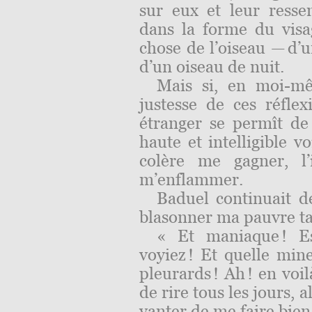
sur eux et leur ressem
dans la forme du visa
chose de l’oiseau — d’
d’un oiseau de nuit.
Mais si, en moi-mê
justesse de ces réflex
étranger se permît de
haute et intelligible v
colère me gagner, l’
m’enflammer.
Baduel continuait 
blasonner ma pau­vre ta
« Et maniaque ! Es
voyiez ! Et quelle mine
pleurards ! Ah ! en voi
de rire tous les jours, 
vanter de me faire bien