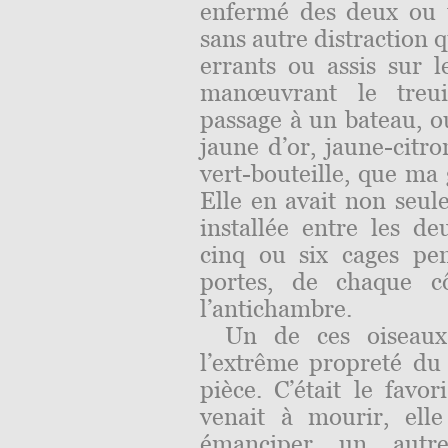
enfermé des deux ou 
sans autre distraction 
errants ou assis sur 
manœuvrant le treui
passage à un bateau, 
jaune d’or, jaune-citr
vert-bouteille, que ma 
Elle en avait non seul
installée entre les d
cinq ou six cages pe
portes, de chaque cô
l’antichambre.
Un de ces oiseaux 
l’extrême propreté du l
pièce. C’était le favor
venait à mourir, elle
émanciper un autr