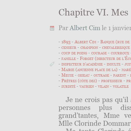
Chapitre VI. Mes
Par
Albert Cim
le 1 janvie
1893
Albert Cim
Banque (rue de 
censeur
champion
chevaleresque
coup de poing
courage
courroux
famille
Forget (directeur de l’Éc
inspecteur d’académie
insulte
jus
Mairie (ancienne place de la)
maré
Meuse
oiseau
outrage
parent
Prêtres (côte des)
professeur
pr
surdité
vaurien
vilain
volatile
Je ne crois pas qu’il
personnes plus di
grand’tantes, Mme ve
Mlle Clorinde Dommart