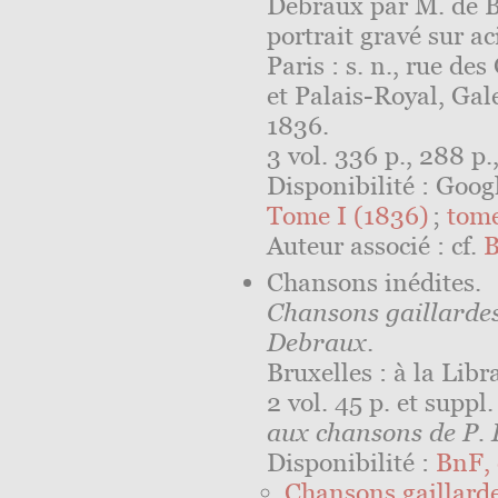
Debraux par M. de B
portrait gravé sur ac
Paris : s. n., rue d
et Palais-Royal, Gal
1836.
3 vol. 336 p., 288 p.,
Disponibilité : Googl
Tome I (1836)
;
tome
Auteur associé : cf.
B
Chansons inédites.
Chansons gaillardes
Debraux
.
Bruxelles : à la Libr
2 vol. 45 p. et suppl.
aux chansons de P.
Disponibilité :
BnF, 
Chansons gaillarde