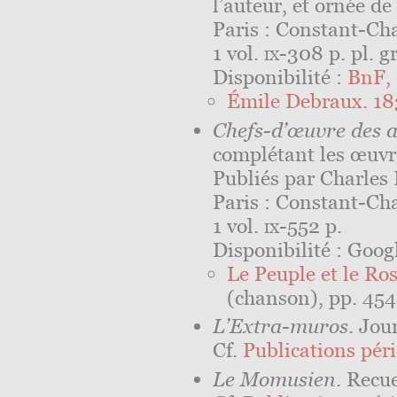
l’auteur, et ornée de
Paris : Constant-Ch
1 vol.
ix
-308 p. pl. gr
Disponibilité :
BnF, 
Émile Debraux. 18
Chefs-d’œuvre des 
complétant les œuvr
Publiés par Charles 
Paris : Constant-Ch
1 vol.
ix
-552 p.
Disponibilité : Googl
Le Peuple et le Ro
(chanson), pp. 454
L’Extra-muros
. Jou
Cf.
Publications péri
Le Momusien
. Recu