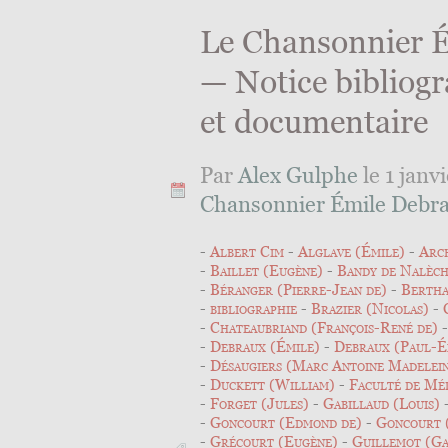
Le Chansonnier 
— Notice bibliog
et documentaire
Par
Alex Gulphe
le 1 janv
Chansonnier Émile Debr
Albert Cim
Alglave (Émile)
Arch
Baillet (Eugène)
Bandy de Nalèch
Béranger (Pierre-Jean de)
Bertha
bibliographie
Brazier (Nicolas)
Chateaubriand (François-René de)
Debraux (Émile)
Debraux (Paul-É
Désaugiers (Marc Antoine Madelei
Duckett (William)
Faculté de Méd
Forget (Jules)
Gabillaud (Louis)
Goncourt (Edmond de)
Goncourt (
Grécourt (Eugène)
Guillemot (Ga