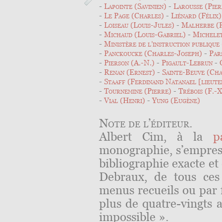
Lapointe (Savinien)
Larousse (Pier
Le Page (Charles)
Liénard (Félix)
Loiseau (Louis-Jules)
Malherbe (F
Michaud (Louis-Gabriel)
Michelet
Ministère de l’instruction publique
Panckoucke (Charles-Joseph)
Par
Pierson (A.-N.)
Pigault-Lebrun
Renan (Ernest)
Sainte-Beuve (Ch
Staaff (Ferdinand Natanael [lieute
Tournemine (Pierre)
Trébois (F.-X
Vial (Henri)
Yung (Eugène)
Note de l’éditeur
.
Albert Cim, à la
p
monographie, s’empress
bibliographie exacte e
Debraux, de tous ces
menus recueils ou par f
plus de quatre-vingts 
impossible ».