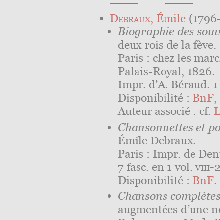
Debraux
, Émile
(1796-
Biographie des sou
deux rois de la fève.
Paris : chez les mar
Palais-Royal, 1826.
Impr. d’A. Béraud. 1 v
Disponibilité :
BnF, 
Auteur associé : cf.
L
Chansonnettes et po
Émile Debraux.
Paris : Impr. de Den
7 fasc. en 1 vol.
viii
-2
Disponibilité :
BnF
.
Chansons complètes
augmentées d’une no