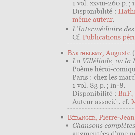
1 vol.
xxviii
-260 p. ; 
Disponibilité :
Hathi
même auteur
.
L’Intermédiaire des
Cf.
Publications péri
Barthélemy
, Auguste
(
La Villéliade, ou la
Poème héroï-comique
Paris : chez les mar
1 vol. 83 p. ; in-8.
Disponibilité :
BnF, 
Auteur associé : cf.
M
Béranger
, Pierre-Jean
Chansons complètes
augmentées d’une no