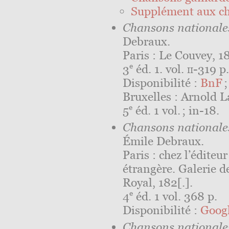
Supplément aux c
Chansons nationales
Debraux.
Paris : Le Couvey, 1
e
3
éd. 1. vol.
ii
-319 p.
Disponibilité :
BnF
Bruxelles : Arnold L
e
5
éd. 1 vol. ; in-18.
Chansons nationales
Émile Debraux.
Paris : chez l’éditeur
étrangère. Galerie d
Royal, 182⁠[.].
e
4
éd. 1 vol. 368 p.
Disponibilité :
Googl
Chansons nationales