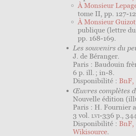
À Monsieur Lepag
tome II, pp. 127-12
À Monsieur Guizot
publique (lettre du
pp. 168-169.
Les souvenirs du pe
J. de Béranger.
Paris : Baudouin frè
6 p. ill. ; in-8.
Disponibilité :
BnF, 
Œuvres complètes d
Nouvelle édition (il
Paris : H. Fournier 
3 vol.
lvi
-336 p., 344
Disponibilité :
BnF, 
Wikisource
.