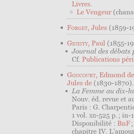
Livres
.
Le Vengeur
(chanso
Forget
, Jules
(1859-19⁠.
Ginisty
, Paul
(1855-19
Journal des débats p
Cf.
Publications péri
Goncourt
, Edmond d
Jules de
(1830-1870).
La Femme au dix-hu
Nouv. éd. revue et 
Paris : G. Charpenti
1 vol.
xii
-525 p. ; in-
Disponibilité :
BnF
chapitre IV. L’amour,