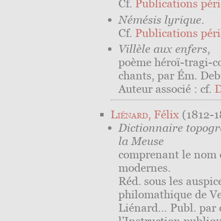
Cf.
Publications péri
Némésis lyrique
.
Cf.
Publications péri
Villèle aux enfers
,
poème héroï-tragi-c
chants, par Ém. Deb
Auteur associé : cf.
D
Liénard
, Félix
(1812-1
Dictionnaire topog
la Meuse
comprenant le nom d
modernes.
Réd. sous les auspice
philomathique de Ve
Liénard… Publ. par 