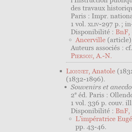
l’Instruction publiqu
des travaux historiq
Paris : Impr. nation
1 vol.
xliv
-297 p. ; in
Disponibilité :
BnF, 
Ancerville
(article),
Auteurs associés : cf
Pierson
, A.-N.
Lionnet
, Anatole
(183
(1832-1896).
Souvenirs et anecdo
e
2
éd. Paris : Ollend
1 vol. 336 p. couv. ill
Disponibilité :
BnF, 
L’impératrice Eugé
pp. 43-46.