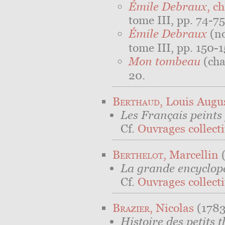
Émile Debraux
, c
tome III, pp. 74-75
Émile Debraux
(no
tome III, pp. 150-1
Mon tombeau
(cha
20.
Berthaud
, Louis Augu
Les Français peint
Cf.
Ouvrages collectif
Berthelot
, Marcellin
(
La grande encyclop
Cf.
Ouvrages collectif
Brazier
, Nicolas
(1783
Histoire des petits 