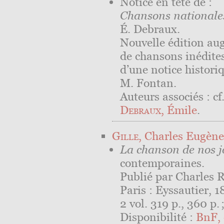
Notice en tête de :
Chansons nationales
É. Debraux.
Nouvelle édition a
de chansons inédite
d’une notice historiq
M. Fontan.
Auteurs associés : cf
Debraux
, Émile
.
Gille
, Charles Eugène
La chanson de nos j
contemporaines.
Publié par Charles R
Paris : Eyssautier, 
2 vol. 319 p., 360 p. 
Disponibilité :
BnF, 