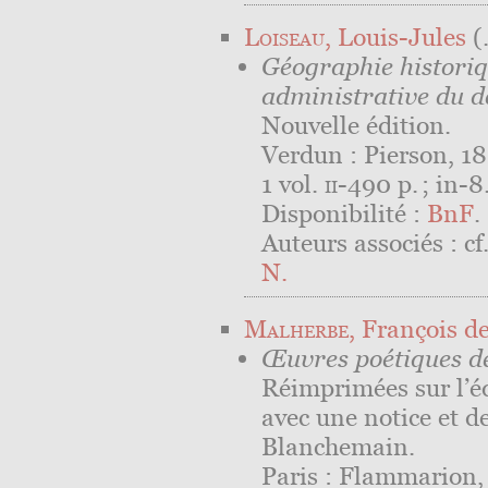
Loiseau
, Louis-Jules
(.⁠.
Géographie historiqu
administrative du 
Nouvelle édition.
Verdun : Pierson, 18
1 vol.
ii
-490 p. ; in-8
Disponibilité :
BnF
.
Auteurs associés : cf
N.
Malherbe
, François d
Œuvres poétiques d
Réimprimées sur l’é
avec une notice et d
Blanchemain.
Paris : Flammarion, 