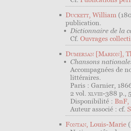
Duckett
, William
(180
publication.
Dictionnaire de la c
Cf.
Ouvrages collectif
Dumersan [Marion]
, 
Chansons nationales
Accompagnées de not
littéraires.
Paris : Garnier, 186
2 vol.
xlviii
-388 p., 5
Disponibilité :
BnF, 
Auteur associé : cf.
S
Fontan
, Louis-Marie
(