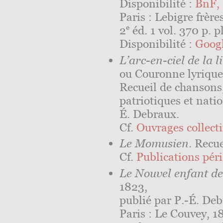
Disponibilité :
BnF, 
Paris : Lebigre frère
e
2
éd. 1 vol. 370 p. pl
Disponibilité :
Googl
L’arc-en-ciel de la l
ou Couronne lyrique 
Recueil de chansons
patriotiques et natio
É. Debraux.
Cf.
Ouvrages collectif
Le Momusien
. Recu
Cf.
Publications péri
Le Nouvel enfant de
1823,
publié par P.-É. Deb
Paris : Le Couvey, 1