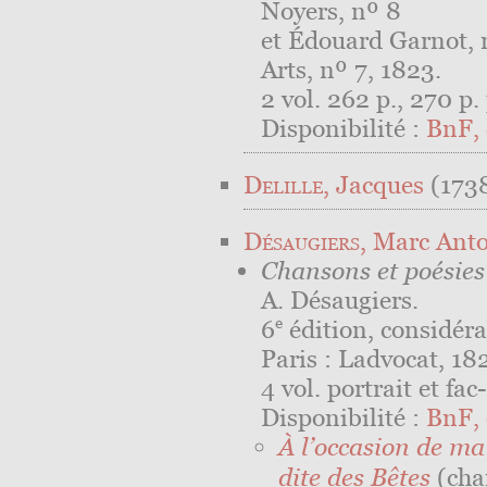
Noyers, nº 8
et Édouard Garnot, 
Arts, nº 7, 1823.
2 vol. 262 p., 270 p. p
Disponibilité :
BnF, 
Delille
, Jacques
(1738
Désaugiers
, Marc Ant
Chansons et poésies
A. Désaugiers.
e
6
édition, considér
Paris : Ladvocat, 18
4 vol. portrait et fa
Disponibilité :
BnF, 
À l’occasion de ma
dite des Bêtes
(cha