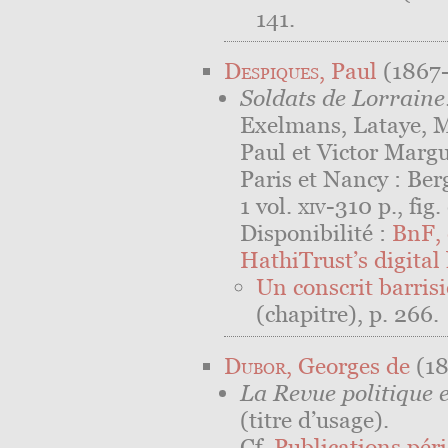
141.
Despiques
, Paul
(1867-19
Soldats de Lorraine
Exelmans, Lataye, Ma
Paul et Victor Marg
Paris et Nancy : Ber
1 vol.
xiv
-310 p., fig. 
Disponibilité :
BnF, 
HathiTrust’s digital 
Un conscrit barris
(chapitre), p. 266.
Dubor
, Georges de
(18
La Revue politique e
(titre d’usage).
Cf.
Publications péri