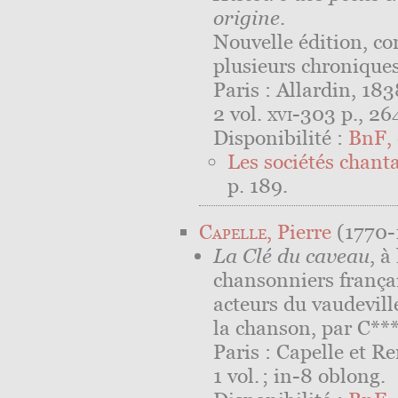
origine
.
Nouvelle édition, co
plusieurs chroniques
Paris : Allardin, 183
2 vol.
xvi
-303 p., 264
Disponibilité :
BnF, 
Les sociétés chant
p. 189.
Capelle
, Pierre
(1770-
La Clé du caveau
, à
chansonniers françai
acteurs du vaudevill
la chanson, par C**
Paris : Capelle et R
1 vol. ; in-8 oblong.