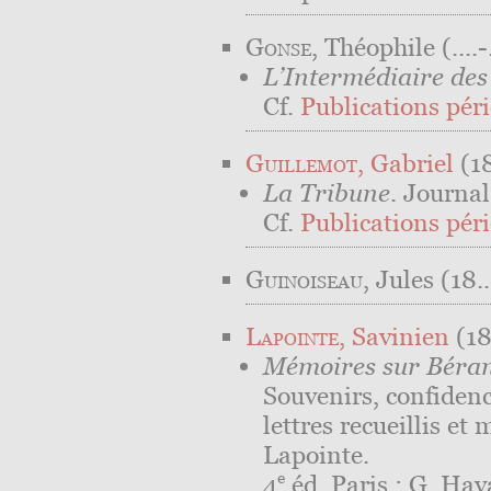
Gonse
, Théophile
(.⁠.⁠.⁠.⁠-⁠
L’Intermédiaire des
Cf.
Publications péri
Guillemot
, Gabriel
(1
La Tribune
. Journal
Cf.
Publications péri
Guinoiseau
, Jules
(18⁠.⁠.⁠
Lapointe
, Savinien
(18
Mémoires sur Béra
Souvenirs, confidenc
lettres recueillis et
Lapointe.
e
4
éd. Paris : G. Hav