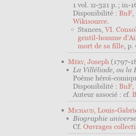
1 vol.
xi
-321 p. ; in-1
Disponibilité :
BnF, 
Wikisource
.
Stances,
VI. Consol
gentil-homme d’Aix
mort de sa fille
, p.
Méry
, Joseph
(1797-1
La Villéliade, ou la
Poème héroï-comique
Disponibilité :
BnF, 
Auteur associé : cf.
B
Michaud
, Louis-Gabri
Biographie universe
Cf.
Ouvrages collectif