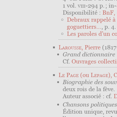
1 vol.
viii
-294 p. ; in-
Disponibilité :
BnF, 
Debraux rappelé à l
goguettiers…
, p. 4.
Les paroles d’un c
Larousse
, Pierre
(1817
Grand dictionnaire
Cf.
Ouvrages collectif
Le Page
(ou
Lepage
), 
Biographie des sou
deux rois de la fève.
Auteur associé : cf.
D
Chansons politiques
Édition unique, rev