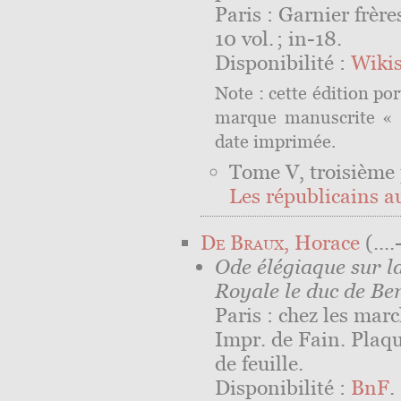
Paris : Garnier frères
10 vol. ; in-18.
Disponibilité :
Wiki
Note : cette édition po
marque manuscrite « 
date imprimée.
Tome V, troisième 
Les républicains a
De Braux
, Horace
(.⁠.⁠.⁠.⁠-
Ode élégiaque sur l
Royale le duc de Be
Paris : chez les mar
Impr. de Fain. Plaque
de feuille.
Disponibilité :
BnF
.