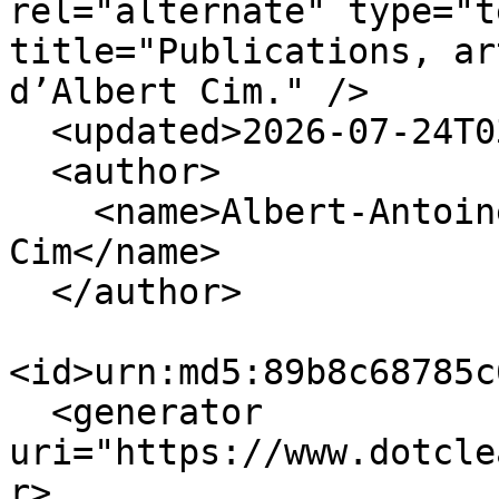
rel="alternate" type="t
title="Publications, ar
d’Albert Cim." />

  <updated>2026-07-24T03:04:15+02:00</updated>

  <author>

    <name>Albert-Antoine Cimochowski, dit Albert 
Cim</name>

  </author>

<id>urn:md5:89b8c68785c
  <generator 
uri="https://www.dotcle
r>
