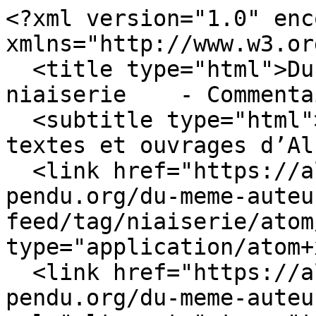
<?xml version="1.0" enc
xmlns="http://www.w3.or
  <title type="html">Du même auteur - Mot-clé - 
niaiserie    - Commenta
  <subtitle type="html">Publications, articles, 
textes et ouvrages d’Al
  <link href="https://albert-cim.pierrot-
pendu.org/du-meme-auteu
feed/tag/niaiserie/atom
type="application/atom+
  <link href="https://albert-cim.pierrot-
pendu.org/du-meme-auteu