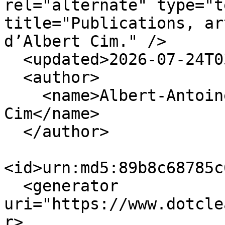
rel="alternate" type="t
title="Publications, ar
d’Albert Cim." />

  <updated>2026-07-24T03:04:15+02:00</updated>

  <author>

    <name>Albert-Antoine Cimochowski, dit Albert 
Cim</name>

  </author>

<id>urn:md5:89b8c68785c
  <generator 
uri="https://www.dotcle
r>
